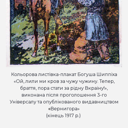
Кольорова листівка-плакат Богуша Шиппіха
«Ой, лили ми кров за чужу чужину. Тепер,
браття, пора стати за рідну Вкраїну!»,
виконана після проголошення 3-го
Універсалу та опублікованого видавництвом
Вернигора»
«
(кінець 1917 р.)