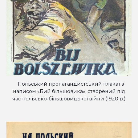
Польський пропагандистський плакат з
написом «Бий більшовика», створений під
час польсько-більшовицької війни
(1920 р.)