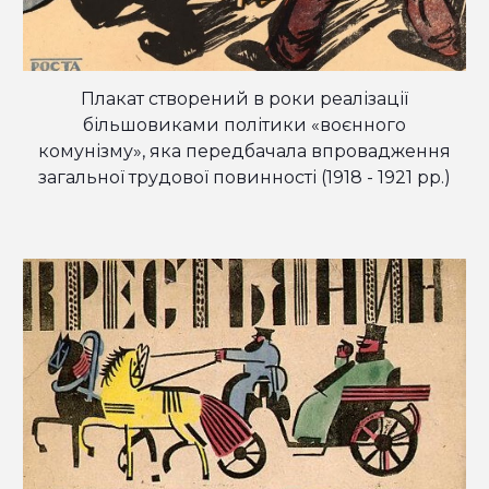
Плакат створений
в роки
реалізації
більш
овиками
політики «воєнного
комунізму», яка передбачала впровадження
зага
льної трудової повинності (1918 - 1921 рр.)