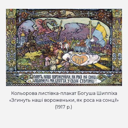
Кольорова листівка-плакат Богуша Шиппіха
«
Згинуть наші вороженьки, як роса на сонці
!»
(1917 р.)