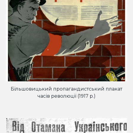
Більшовицький пропагандистський плакат
часів революції
(191
7
р.)