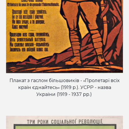
П
лакат з
гаслом більшовиків -
Пролетарі всіх
«
країн єднайтесь
(1919 р.). УСРР - назва
»
України (1919 - 1937 рр.)